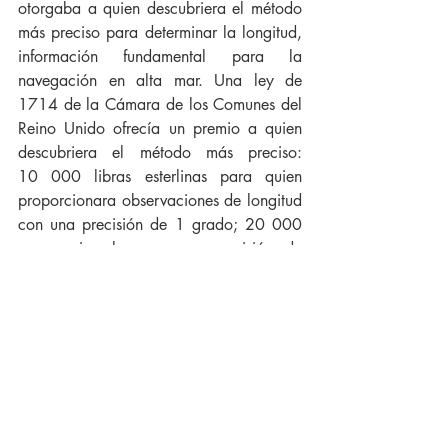
otorgaba a quien descubriera el método 
más preciso para determinar la longitud, 
información fundamental para la 
navegación en alta mar. Una ley de 
1714 de la Cámara de los Comunes del 
Reino Unido ofrecía un premio a quien 
descubriera el método más preciso: 
10 000 libras esterlinas para quien 
proporcionara observaciones de longitud 
con una precisión de 1 grado; 20 000 
para quien lograra una precisión de 
medio grado; y 15 000 para un nivel 
intermedio de precisión. El comité 
evaluador incluía a Isaac Newton y a 
varios miembros de la Royal Society. 
Francia ofrecía premios similares. No fue 
hasta 1765 cuando se logró determinar 
la longitud con errores mínimos.