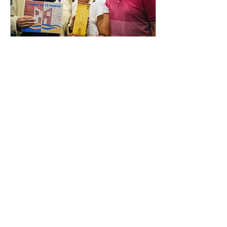
5 dic 2025
∙
1
min
Diálogos y compromiso:
Boaventura de Sousa
Santos en Brasil
Boaventura de Sousa Santos
estuvo recientemente en
Brasil, compartiendo
experiencias y
conocimientos con
organizaciones sociales,
académicos y periodistas.
Durante su viaje, participó
9
0
en debates, conferencias y
entrevistas que exploraron
la democracia, la justicia
social y los desafíos del