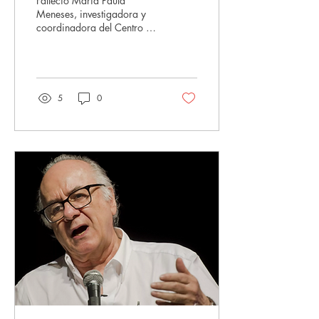
Falleció Maria Paula
Meneses, investigadora y
coordinadora del Centro de
Estudios Sociales de la
Universidad de Coimbra.
Nació en Maputo en 1963.
Fue profesora de la
Universidad Eduardo
5
0
Mondlane (Mozambique) y
desde 2003 era
investigadora y profesora
en el CES.