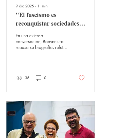
9 dic 2025
∙
1
min
"El fascismo es
reconquistar sociedades",
advierte Boaventura de
En una extensa
Sousa Santos.
conversación, Boaventura
repasa su biografía, refuta
las acusaciones, critica el
identitarismo y advierte
sobre un "fascismo
insidioso" que, según él,
está conquistando las
36
0
sociedades mediante el
narcisismo, el resentimiento
y la manipulación
algorítmica de las
emociones.