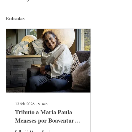
Entradas
13 feb 2026
∙
6
min
Tributo a Maria Paula
Meneses por Boaventura
de Sousa Santos