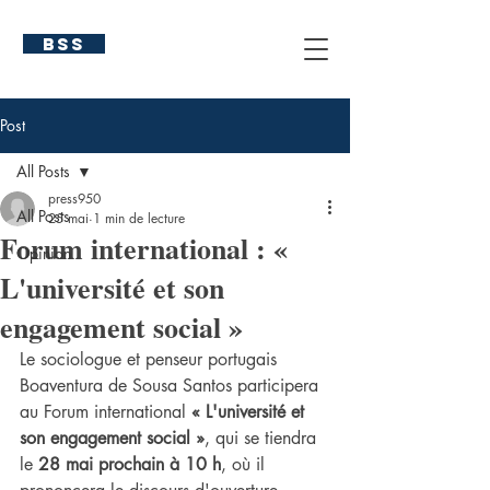
BSS
Post
All Posts
press950
All Posts
25 mai
1 min de lecture
Forum international : «
Opinion
L'université et son
engagement social »
Le sociologue et penseur portugais 
Boaventura de Sousa Santos participera 
au Forum international 
« L'université et 
son engagement social »
, qui se tiendra 
le 
28 mai prochain à 10 h
, où il 