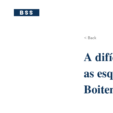
BSS
< Back
A dif
as es
Boite