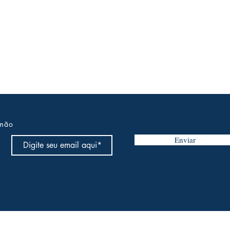
 mão
Enviar
o