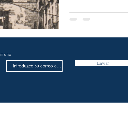
trascendente tanto en el plan
en el teórico (la posibilidad d
a mano
Enviar