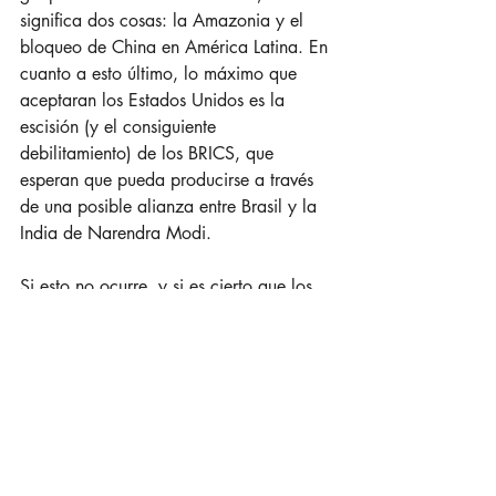
significa dos cosas: la Amazonia y el 
bloqueo de China en América Latina. En 
cuanto a esto último, lo máximo que 
aceptaran los Estados Unidos es la 
escisión (y el consiguiente 
debilitamiento) de los BRICS, que 
esperan que pueda producirse a través 
de una posible alianza entre Brasil y la 
India de Narendra Modi.
Si esto no ocurre, y si es cierto que los 
intereses económicos y geopolíticos de 
EE.UU. siempre prevalecen en esta 
región, no se puede descartar que 
dentro de unos años estemos frente al 
«clamor internacional» de fraude en las 
elecciones brasileñas, exigiendo un 
recuento de los votos y posiblemente 