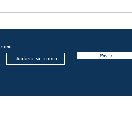
La derecha está
En L
desapareciendo
Cuba
a mano
Enviar