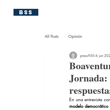
BSS
All Posts
Opinión
press950
6 jun 20
Boaventur
Jornada: 
respuesta
En una entrevista co
modelo democrático 