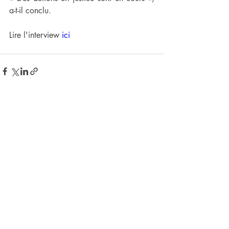
a-t-il conclu.
Lire l'interview 
ici
Posts récents
Voir tout